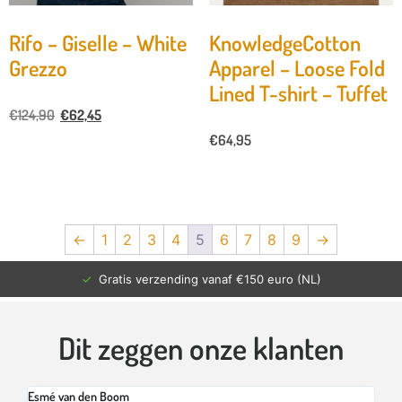
Rifo – Giselle – White
KnowledgeCotton
Grezzo
Apparel – Loose Fold
Lined T-shirt – Tuffet
€
124,90
€
62,45
€
64,95
←
1
2
3
4
5
6
7
8
9
→
✓
Gratis verzending vanaf €150 euro (NL)
Dit zeggen onze klanten
Esmé van den Boom
Br