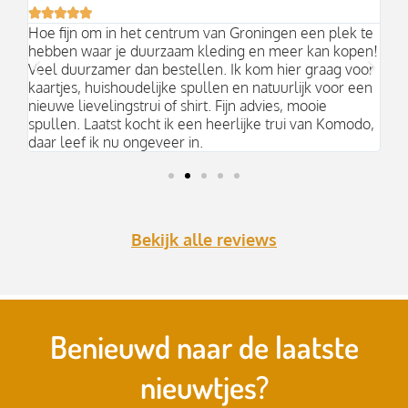






an
Hoe fijn om in het centrum van Groningen een plek te
Mo
hebben waar je duurzaam kleding en meer kan kopen!
Ni
k;
Veel duurzamer dan bestellen. Ik kom hier graag voor
aa
kaartjes, huishoudelijke spullen en natuurlijk voor een
nieuwe lievelingstrui of shirt. Fijn advies, mooie
spullen. Laatst kocht ik een heerlijke trui van Komodo,
daar leef ik nu ongeveer in.
Bekijk alle reviews
Benieuwd naar de laatste
nieuwtjes?