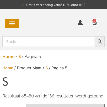
✓
Gratis verzending vanaf €150 euro (NL)
0
Home
/
S
/
Pagina 5
Home
/ Product Maat /
S
/ Pagina 5
S
Resultaat 65–80 van de 136 resultaten wordt getoond