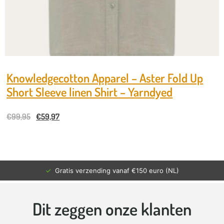
Knowledgecotton Apparel – Aster Fold Up
Short Sleeve linen Shirt – Yarndyed
€
99,95
€
59,97
€150 euro (NL)
✓
Verzonden binnen 2-4 w
Dit zeggen onze klanten