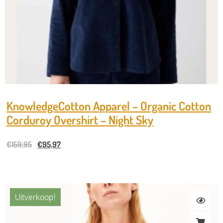
KnowledgeCotton Apparel – Organic Cotton
Corduroy Overshirt – Night Sky
€
159,95
€
95,97
Uitverkoop!