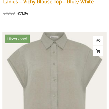
Lanius – Vichy Blouse Top – Blue/White
€
119,90
€
71,94
Uitverkoop!