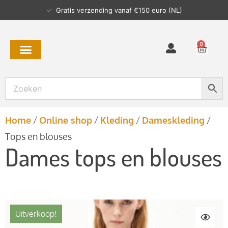
€150 euro (NL)
✓
Verzonden binnen 2-4 w
0
Home
/
Online shop
/
Kleding
/
Dameskleding
/
Tops en blouses
Dames tops en blouses
Uitverkoop!