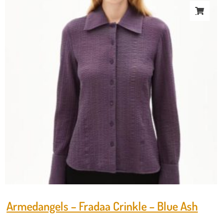
Armedangels – Fradaa Crinkle – Blue Ash