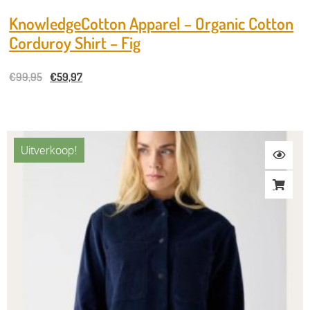
KnowledgeCotton Apparel – Organic Cotton
Corduroy Shirt – Fig
€
99,95
€
59,97
Uitverkoop!