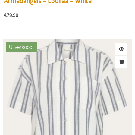
Armedangels – Louilaa – White
€
79,90
Uitverkoop!