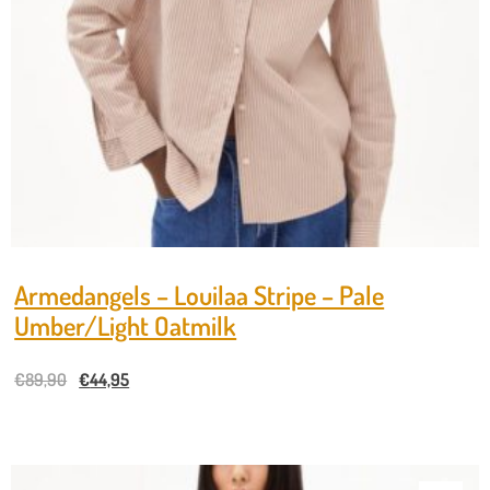
Armedangels – Louilaa Stripe – Pale
Umber/Light Oatmilk
€
89,90
€
44,95