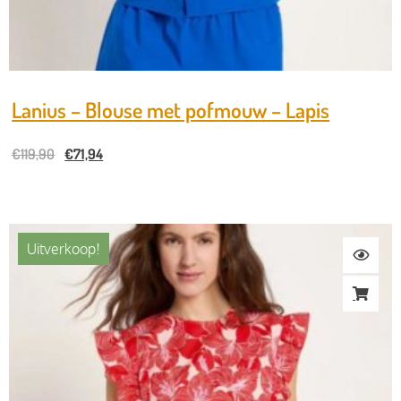
Lanius – Blouse met pofmouw – Lapis
€
119,90
€
71,94
Uitverkoop!