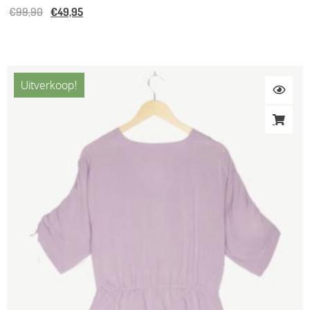
€
99,90
€
49,95
Uitverkoop!