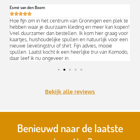
Esmé van den Boom
Br






an
Hoe fijn om in het centrum van Groningen een plek te
Mo
hebben waar je duurzaam kleding en meer kan kopen!
Ni
k;
Veel duurzamer dan bestellen. Ik kom hier graag voor
aa
kaartjes, huishoudelijke spullen en natuurlijk voor een
nieuwe lievelingstrui of shirt. Fijn advies, mooie
spullen. Laatst kocht ik een heerlijke trui van Komodo,
daar leef ik nu ongeveer in.
Bekijk alle reviews
Benieuwd naar de laatste