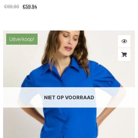
€
99,90
€
59,94
Uitverkoop!
NIET OP VOORRAAD