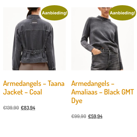
Aanbieding!
Aanbieding!
Armedangels – Taana
Armedangels –
Jacket – Coal
Amaliaas – Black GMT
Dye
€
139,90
€
83,94
€
99,90
€
59,94