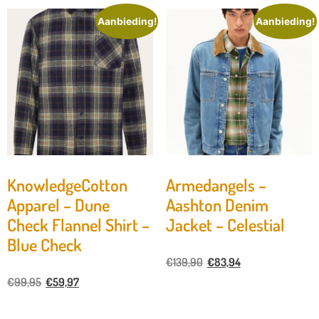
Aanbieding!
Aanbieding!
KnowledgeCotton
Armedangels –
Apparel – Dune
Aashton Denim
Check Flannel Shirt –
Jacket – Celestial
Blue Check
€
139,90
€
83,94
€
99,95
€
59,97