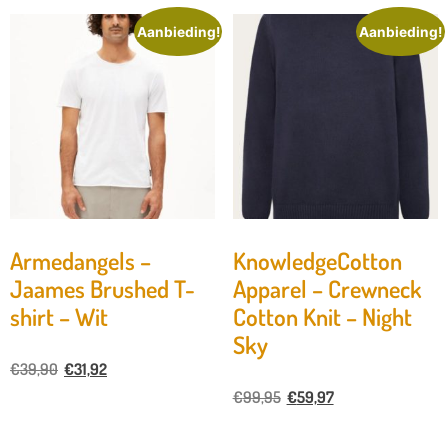
Aanbieding!
Aanbieding!
Armedangels –
KnowledgeCotton
Jaames Brushed T-
Apparel – Crewneck
shirt – Wit
Cotton Knit – Night
Sky
€
39,90
€
31,92
€
99,95
€
59,97