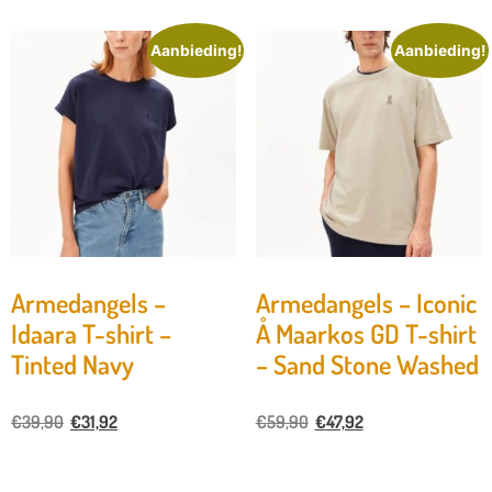
Aanbieding!
Aanbieding!
Armedangels –
Armedangels – Iconic
Idaara T-shirt –
Å Maarkos GD T-shirt
Tinted Navy
– Sand Stone Washed
€
39,90
€
31,92
€
59,90
€
47,92