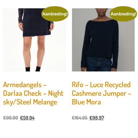
Aanbieding!
Aanbieding!
Armedangels –
Rifo – Luce Recycled
Darlaa Check – Night
Cashmere Jumper –
sky/Steel Melange
Blue Mora
€
99,90
€
59,94
€
164,95
€
98,97