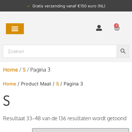
✓
Gratis verzending vanaf €150 euro (NL)
0
Home
/
S
/
Pagina 3
Home
/ Product Maat /
S
/ Pagina 3
S
Resultaat 33–48 van de 136 resultaten wordt getoond