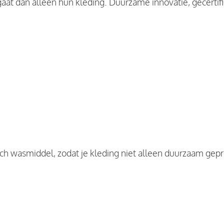
aat dan alleen hun kleding. Duurzame innovatie, gecertif
sch wasmiddel, zodat je kleding niet alleen duurzaam gep