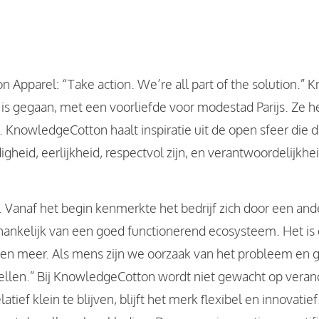
 Apparel: “Take action. We’re all part of the solution.”​
 is gegaan, met een voorliefde voor modestad Parijs. Ze h
 KnowledgeCotton haalt inspiratie uit de open sfeer die d
eid, eerlijkheid, respectvol zijn, en verantwoordelijkhe
. Vanaf het begin kenmerkte het bedrijf zich door een a
hankelijk van een goed functionerend ecosysteem. Het is 
e en meer. Als mens zijn we oorzaak van het probleem en 
tellen.” Bij KnowledgeCotton wordt niet gewacht op veran
atief klein te blijven, blijft het merk flexibel en innovati