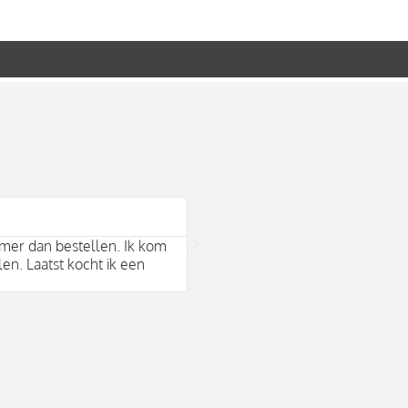
Bram Arends





mer dan bestellen. Ik kom
Mooie duurzame merken en behul
len. Laatst kocht ik een