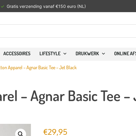
✓
Gratis verzending vanaf €150 euro (NL)
ACCESSOIRES
LIFESTYLE
DRUKWERK
ONLINE A
on Apparel – Agnar Basic Tee – Jet Black
l – Agnar Basic Tee – 
€
29,95