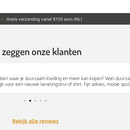
✓
Gratis verzending vanaf €150 euro (NL)
t zeggen onze klanten
bben waar je duurzaam kleding en meer kan kopen! Veel duurza
jk voor een nieuwe lievelingstrui of shirt. Fijn advies, mooie spul
Bekijk alle reviews