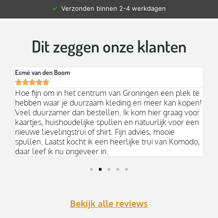
✓
Verzonden binnen 2-4 werkdagen
Dit zeggen onze klanten
Esmé van den Boom
Br






an
Hoe fijn om in het centrum van Groningen een plek te
Mo
hebben waar je duurzaam kleding en meer kan kopen!
Ni
k;
Veel duurzamer dan bestellen. Ik kom hier graag voor
aa
kaartjes, huishoudelijke spullen en natuurlijk voor een
nieuwe lievelingstrui of shirt. Fijn advies, mooie
spullen. Laatst kocht ik een heerlijke trui van Komodo,
daar leef ik nu ongeveer in.
Bekijk alle reviews