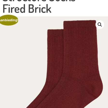
Fired Brick
Aanbieding!