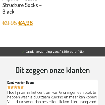
Structure Socks –
Black
€
9,95
€
4,98
✓
Gratis verzending vanaf €150 euro (NL)
Dit zeggen onze klanten
Esmé van den Boom
Br






an
Hoe fijn om in het centrum van Groningen een plek te
Mo
hebben waar je duurzaam kleding en meer kan kopen!
Ni
k;
Veel duurzamer dan bestellen. Ik kom hier graag voor
aa