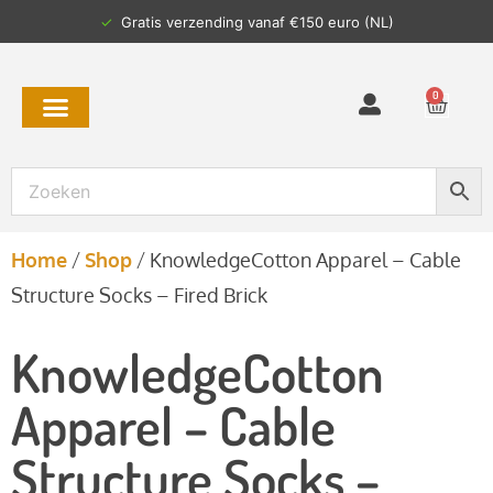
✓
Gratis verzending vanaf €150 euro (NL)
0
Home
/
Shop
/
KnowledgeCotton Apparel – Cable
Structure Socks – Fired Brick
KnowledgeCotton
Apparel – Cable
Structure Socks –