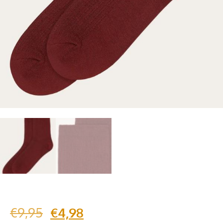
€
9,95
€
4,98