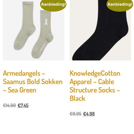
Aanbieding!
Aanbieding!
Armedangels –
KnowledgeCotton
Saamus Bold Sokken
Apparel – Cable
– Sea Green
Structure Socks –
Black
€
14,90
€
7,45
€
9,95
€
4,98