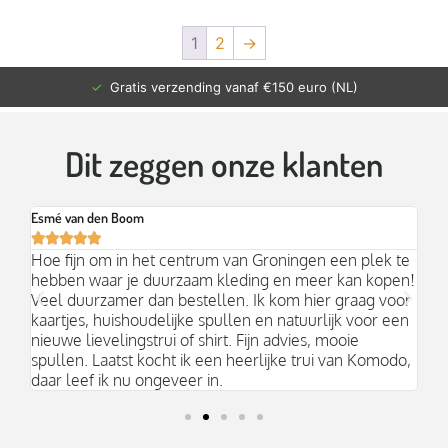
1
2
→
✓
Gratis verzending vanaf €150 euro (NL)
Dit zeggen onze klanten
Esmé van den Boom
Br






an
Hoe fijn om in het centrum van Groningen een plek te
Mo
hebben waar je duurzaam kleding en meer kan kopen!
Ni
k;
Veel duurzamer dan bestellen. Ik kom hier graag voor
aa
kaartjes, huishoudelijke spullen en natuurlijk voor een
nieuwe lievelingstrui of shirt. Fijn advies, mooie
spullen. Laatst kocht ik een heerlijke trui van Komodo,
daar leef ik nu ongeveer in.