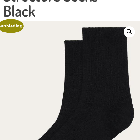
Black
Aanbieding!