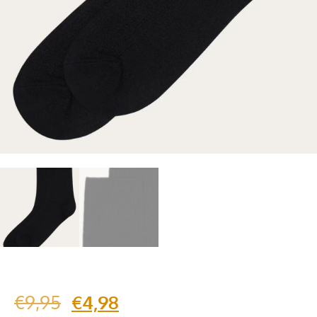
€
9,95
€
4,98