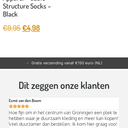
Structure Socks –
Black
€
9,95
€
4,98
✓
Gratis verzending vanaf €150 euro (NL)
Dit zeggen onze klanten
Esmé van den Boom
Br






an
Hoe fijn om in het centrum van Groningen een plek te
Mo
hebben waar je duurzaam kleding en meer kan kopen!
Ni
k;
Veel duurzamer dan bestellen. Ik kom hier graag voor
aa