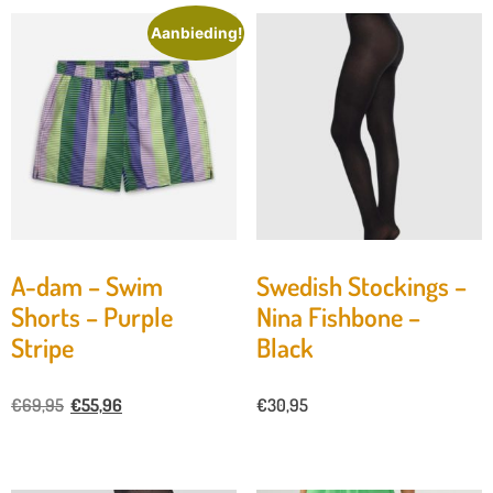
Aanbieding!
A-dam – Swim
Swedish Stockings –
Shorts – Purple
Nina Fishbone –
Stripe
Black
€
69,95
€
55,96
€
30,95