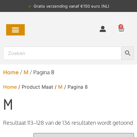
✓
Gratis verzending vanaf €150 euro (NL)
0
Home
/
M
/
Pagina 8
Home
/ Product Maat /
M
/ Pagina 8
M
Resultaat 113–128 van de 136 resultaten wordt getoond