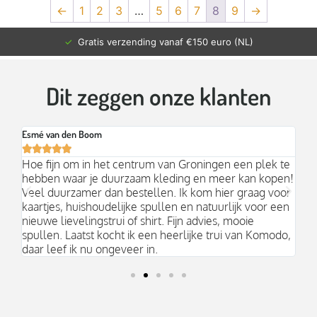
←
1
2
3
…
5
6
7
8
9
→
✓
Gratis verzending vanaf €150 euro (NL)
Dit zeggen onze klanten
Esmé van den Boom
Br






an
Hoe fijn om in het centrum van Groningen een plek te
Mo
hebben waar je duurzaam kleding en meer kan kopen!
Ni
k;
Veel duurzamer dan bestellen. Ik kom hier graag voor
aa
kaartjes, huishoudelijke spullen en natuurlijk voor een
nieuwe lievelingstrui of shirt. Fijn advies, mooie
spullen. Laatst kocht ik een heerlijke trui van Komodo,
daar leef ik nu ongeveer in.