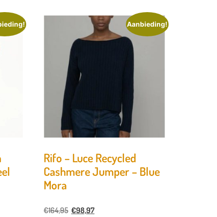
ieding!
Aanbieding!
a
Rifo – Luce Recycled
eel
Cashmere Jumper – Blue
Mora
€
164,95
€
98,97