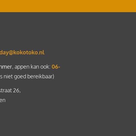
day@kokotoko.nl
mmer
, appen kan ook:
06-
 niet goed bereikbaar)
straat 26,
gen