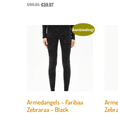
€
99,95
€
59,97
Aanbieding!
Armedangels – Faribaa
Arme
Zebraraa – Black
Zebra