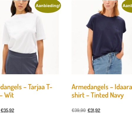
Aanbieding!
Aanb
angels – Tarjaa T-
Armedangels – Idaara
 – Wit
shirt – Tinted Navy
€
35,92
€
39,90
€
31,92