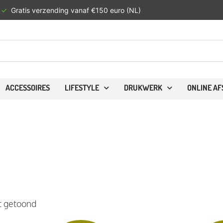
✓
Gratis verzending vanaf €150 euro (NL)
ACCESSOIRES
LIFESTYLE
DRUKWERK
ONLINE A
t getoond