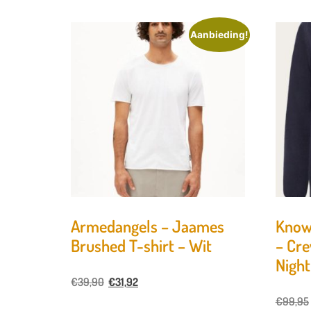
Aanbieding!
Armedangels – Jaames
Know
Brushed T-shirt – Wit
– Cre
Night
€
39,90
€
31,92
€
99,95