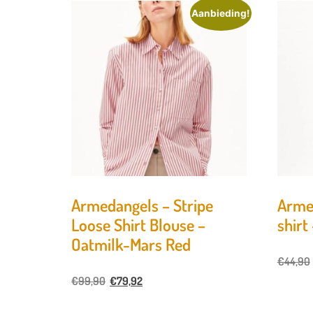
Aanbieding!
Armedangels – Stripe
Armed
Loose Shirt Blouse –
shirt
Oatmilk-Mars Red
€
44,90
€
99,90
€
79,92