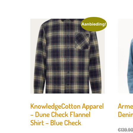
Aanbieding!
KnowledgeCotton Apparel
Arme
– Dune Check Flannel
Denim
Shirt – Blue Check
€
139,9