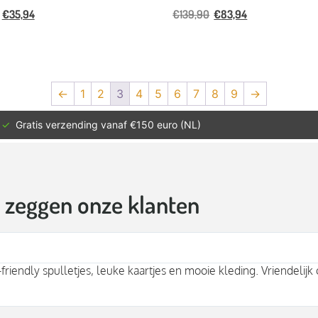
€
35,94
€
139,90
€
83,94
←
1
2
3
4
5
6
7
8
9
→
✓
Gratis verzending vanaf €150 euro (NL)
t zeggen onze klanten
bben waar je duurzaam kleding en meer kan kopen! Veel duurza
jk voor een nieuwe lievelingstrui of shirt. Fijn advies, mooie spul