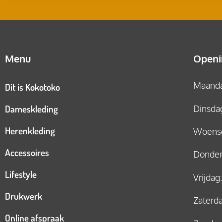
Menu
Openi
Maandag
Dit is Kokotoko
Dameskleding
Dinsdag
Herenkleding
Woensd
Accessoires
Donderd
Lifestyle
Vrijdag
Drukwerk
Zaterda
Online afspraak