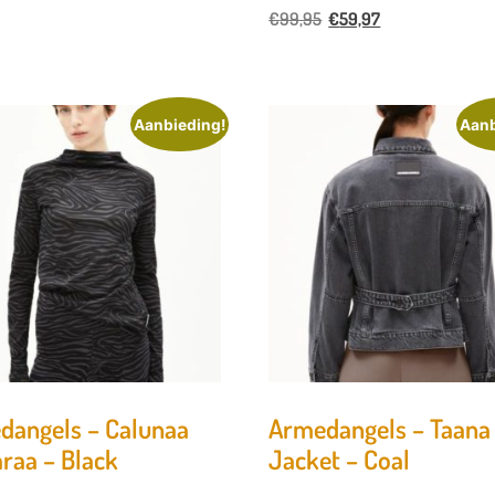
€
99,95
€
59,97
Aanbieding!
Aanb
dangels – Calunaa
Armedangels – Taana
raa – Black
Jacket – Coal