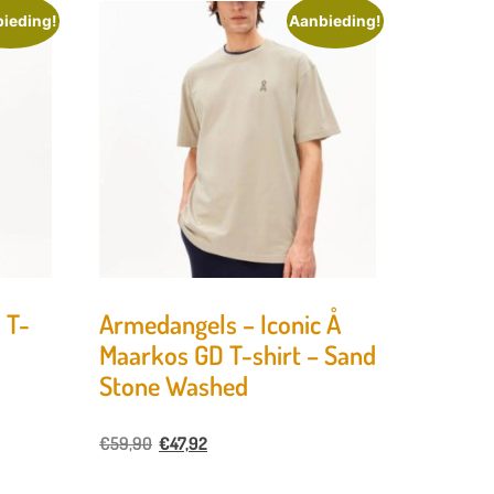
ieding!
Aanbieding!
 T-
Armedangels – Iconic Å
Maarkos GD T-shirt – Sand
Stone Washed
€
59,90
€
47,92