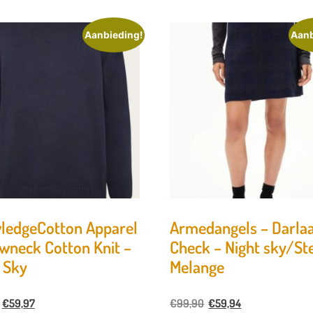
Aanbieding!
Aanb
ledgeCotton Apparel
Armedangels – Darla
wneck Cotton Knit –
Check – Night sky/St
 Sky
Melange
€
59,97
€
99,90
€
59,94