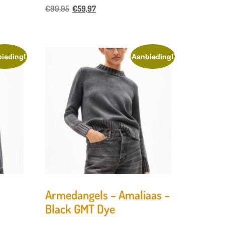
€
99,95
€
59,97
ieding!
Aanbieding!
Armedangels – Amaliaas –
Black GMT Dye