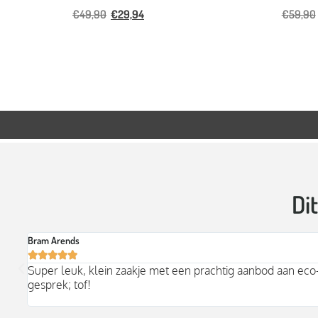
€
49,90
€
29,94
€
59,90
Di
Esmé van den Boom





Hoe fijn om in het centrum van Groningen een plek te he
hier graag voor kaartjes, huishoudelijke spullen en natuurli
heerlijke trui van Komodo, daar leef ik nu ongeveer in.