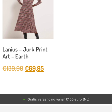
Lanius – Jurk Print
Art – Earth
€
139,90
€
69,95
✓
Gratis verzending vanaf €150 euro (NL)