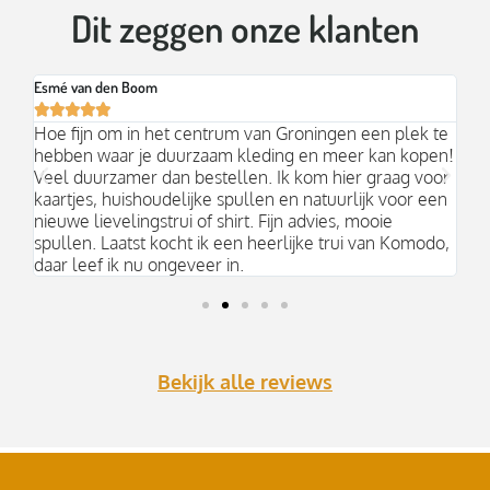
Dit zeggen onze klanten
Esmé van den Boom
Br






an
Hoe fijn om in het centrum van Groningen een plek te
Mo
hebben waar je duurzaam kleding en meer kan kopen!
Ni
k;
Veel duurzamer dan bestellen. Ik kom hier graag voor
aa
kaartjes, huishoudelijke spullen en natuurlijk voor een
nieuwe lievelingstrui of shirt. Fijn advies, mooie
spullen. Laatst kocht ik een heerlijke trui van Komodo,
daar leef ik nu ongeveer in.
Bekijk alle reviews