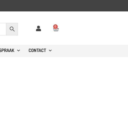
✓
Verzonden binnen 2-4 werkdagen
0
FSPRAAK
CONTACT