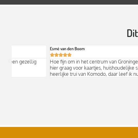
Di
Esmé van den Boom





Hoe fijn om in het centrum van Groningen een plek te he
hier graag voor kaartjes, huishoudelijke spullen en natuurli
heerlijke trui van Komodo, daar leef ik nu ongeveer in.