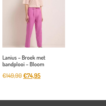
Lanius – Broek met
bandplooi – Bloom
€
149,90
€
74,95
✓
Gratis verzending vanaf €150 euro (NL)