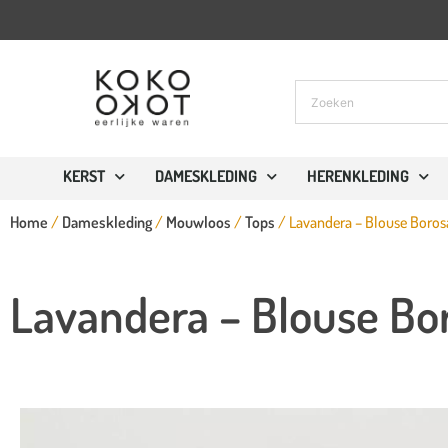
✓
Gratis verzending vanaf €150 euro (NL)
KERST
DAMESKLEDING
HERENKLEDING
Home
/
Dameskleding
/
Mouwloos
/
Tops
/ Lavandera – Blouse Borosa
Lavandera – Blouse Bor