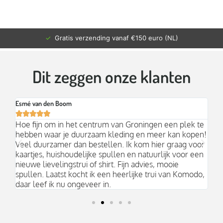
✓
Gratis verzending vanaf €150 euro (NL)
Dit zeggen onze klanten
Esmé van den Boom
Br






an
Hoe fijn om in het centrum van Groningen een plek te
Mo
hebben waar je duurzaam kleding en meer kan kopen!
Ni
k;
Veel duurzamer dan bestellen. Ik kom hier graag voor
aa
kaartjes, huishoudelijke spullen en natuurlijk voor een
nieuwe lievelingstrui of shirt. Fijn advies, mooie
spullen. Laatst kocht ik een heerlijke trui van Komodo,
daar leef ik nu ongeveer in.