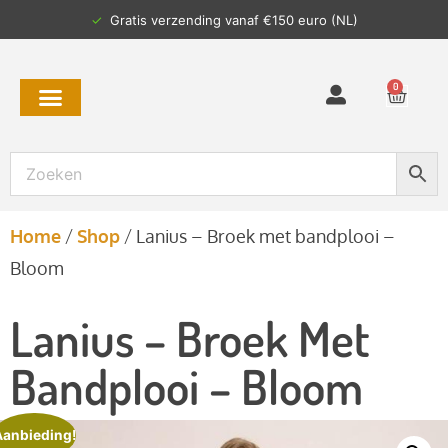
✓
Gratis verzending vanaf €150 euro (NL)
0
Home
/
Shop
/
Lanius – Broek met bandplooi –
Bloom
Lanius – Broek Met
Bandplooi – Bloom
Aanbieding!