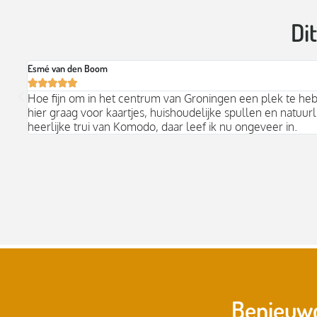
Di
Esmé van den Boom





Hoe fijn om in het centrum van Groningen een plek te he
hier graag voor kaartjes, huishoudelijke spullen en natuurli
heerlijke trui van Komodo, daar leef ik nu ongeveer in.
Benieuwd