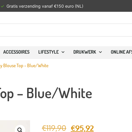
✓
Gratis verzending vanaf €150 euro (NL)
ACCESSOIRES
LIFESTYLE
DRUKWERK
ONLINE A
hy Blouse Top – Blue/White
Top – Blue/White
€
119,90
€
95,92