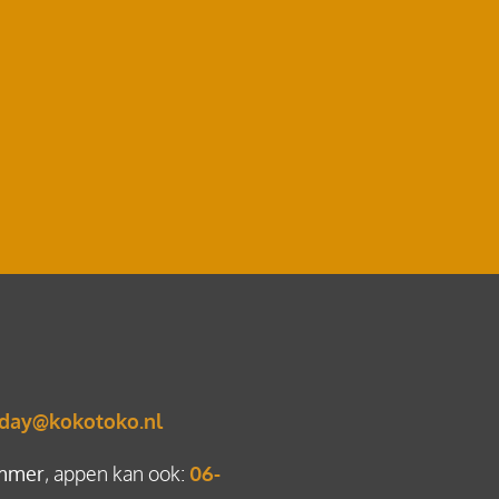
day@kokotoko.nl
mmer
, appen kan ook:
06-