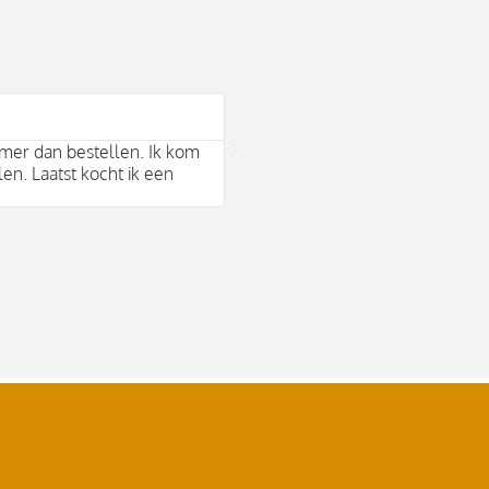
Bram Arends





mer dan bestellen. Ik kom
Mooie duurzame merken en behul
len. Laatst kocht ik een