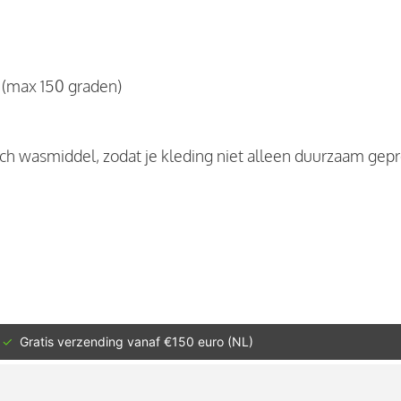
 (max 150 graden)
sch wasmiddel, zodat je kleding niet alleen duurzaam gep
✓
Gratis verzending vanaf €150 euro (NL)