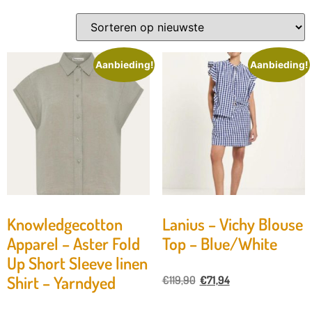
Aanbieding!
Aanbieding!
Knowledgecotton
Lanius – Vichy Blouse
Apparel – Aster Fold
Top – Blue/White
Up Short Sleeve linen
Shirt – Yarndyed
€
119,90
€
71,94