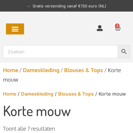
✓
Gratis verzending vanaf €150 euro (NL)
0
Home
/
Dameskleding
/
Blouses & Tops
/
Korte
mouw
Home
/
Dameskleding
/
Blouses & Tops
/ Korte mouw
Korte mouw
Toont alle 7 resultaten