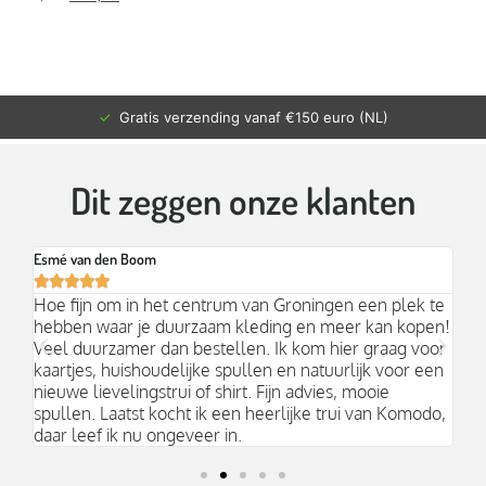
✓
Gratis verzending vanaf €150 euro (NL)
Dit zeggen onze klanten
Esmé van den Boom
Br






an
Hoe fijn om in het centrum van Groningen een plek te
Mo
hebben waar je duurzaam kleding en meer kan kopen!
Ni
k;
Veel duurzamer dan bestellen. Ik kom hier graag voor
aa
kaartjes, huishoudelijke spullen en natuurlijk voor een
nieuwe lievelingstrui of shirt. Fijn advies, mooie
spullen. Laatst kocht ik een heerlijke trui van Komodo,
daar leef ik nu ongeveer in.