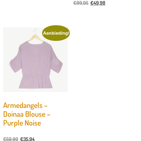
€
99,95
€
49,98
Aanbieding!
Armedangels –
Doinaa Blouse –
Purple Noise
€
59,90
€
35,94