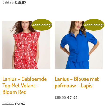
€
99,95
€
59,97
Aanbieding!
Aanbieding!
Lanius – Gebloemde
Lanius – Blouse met
Top Met Volant –
pofmouw – Lapis
Bloom Red
€
119,90
€
71,94
€
119,90
€
71,94