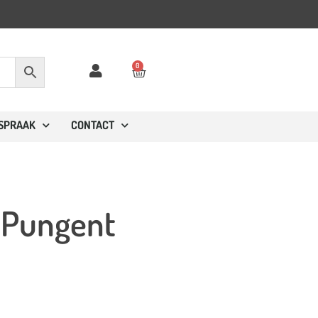
den binnen 2-4 werkdagen
0
FSPRAAK
CONTACT
– Pungent