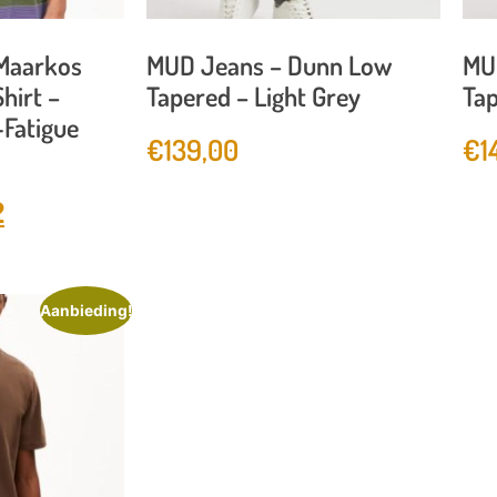
Maarkos
MUD Jeans – Dunn Low
MU
hirt –
Tapered – Light Grey
Tap
Fatigue
€
139,00
€
1
2
Aanbieding!