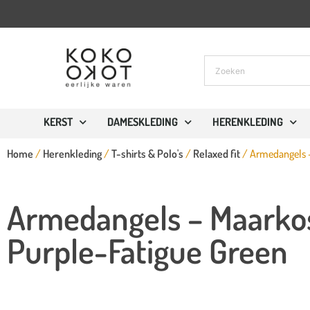
L)
KERST
DAMESKLEDING
HERENKLEDING
Home
/
Herenkleding
/
T-shirts & Polo's
/
Relaxed fit
/ Armedangels –
Armedangels – Maarkos 
Purple-Fatigue Green