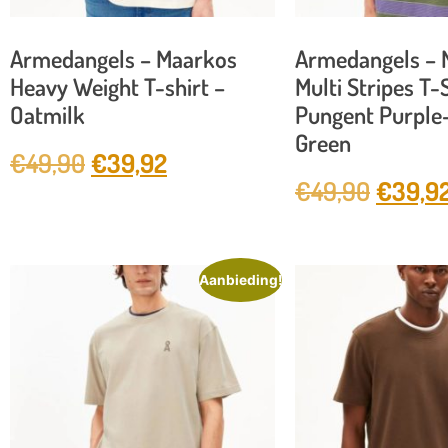
Armedangels – Maarkos
Armedangels – 
Heavy Weight T-shirt –
Multi Stripes T-S
Oatmilk
Pungent Purple-
Green
€
49,90
€
39,92
€
49,90
€
39,9
Aanbieding!