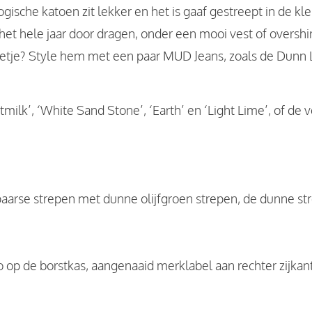
ogische katoen zit lekker en het is gaaf gestreept in de k
e het hele jaar door dragen, onder een mooi vest of overshi
setje? Style hem met een paar MUD Jeans, zoals de Dunn 
ilk’, ‘White Sand Stone’, ‘Earth’ en ‘Light Lime’, of de 
paarse strepen met dunne olijfgroen strepen, de dunne 
 op de borstkas, aangenaaid merklabel aan rechter zijkant,