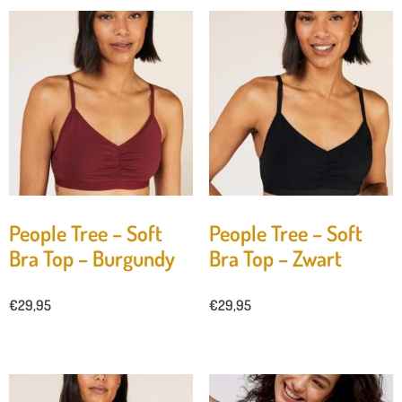
People Tree – Soft
People Tree – Soft
Bra Top – Burgundy
Bra Top – Zwart
€
29,95
€
29,95