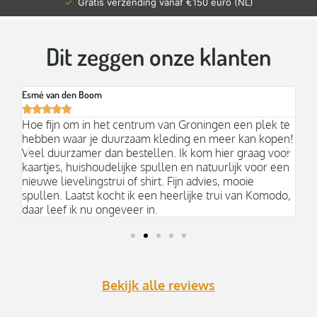
 €150 euro (NL)
✓
Verzonden binnen 2-4 
Dit zeggen onze klanten
Esmé van den Boom
Br






an
Hoe fijn om in het centrum van Groningen een plek te
Mo
hebben waar je duurzaam kleding en meer kan kopen!
Ni
k;
Veel duurzamer dan bestellen. Ik kom hier graag voor
aa
kaartjes, huishoudelijke spullen en natuurlijk voor een
nieuwe lievelingstrui of shirt. Fijn advies, mooie
spullen. Laatst kocht ik een heerlijke trui van Komodo,
daar leef ik nu ongeveer in.
Bekijk alle reviews