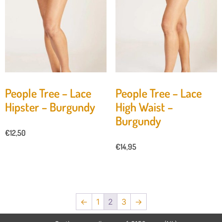
People Tree – Lace
People Tree – Lace
Hipster – Burgundy
High Waist –
Burgundy
€
12,50
€
14,95
←
1
2
3
→