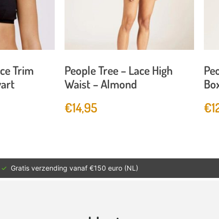
ace Trim
People Tree – Lace High
Peo
wart
Waist – Almond
Box
€
14,95
€
1
✓
Gratis verzending vanaf €150 euro (NL)