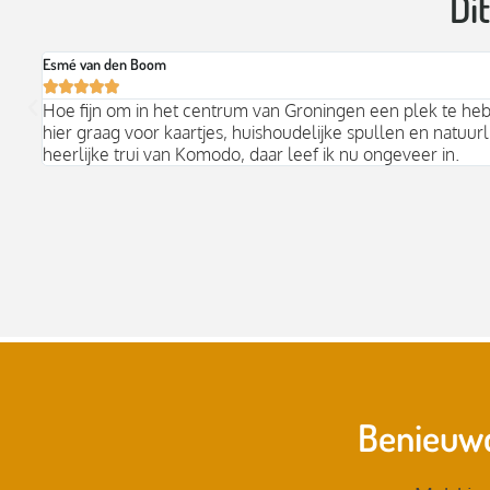
Di
Esmé van den Boom





Hoe fijn om in het centrum van Groningen een plek te he
hier graag voor kaartjes, huishoudelijke spullen en natuurli
heerlijke trui van Komodo, daar leef ik nu ongeveer in.
Benieuwd