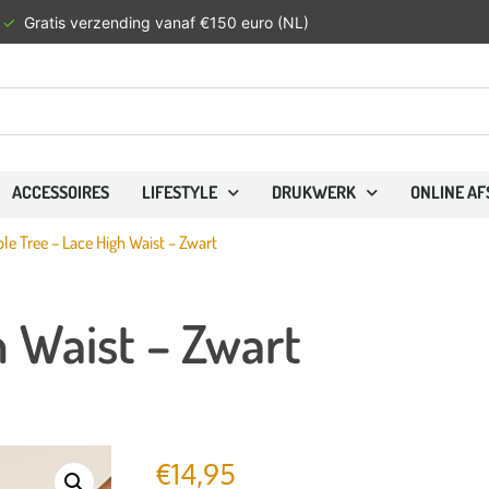
✓
Gratis verzending vanaf €150 euro (NL)
ACCESSOIRES
LIFESTYLE
DRUKWERK
ONLINE A
le Tree – Lace High Waist – Zwart
h Waist – Zwart
€
14,95