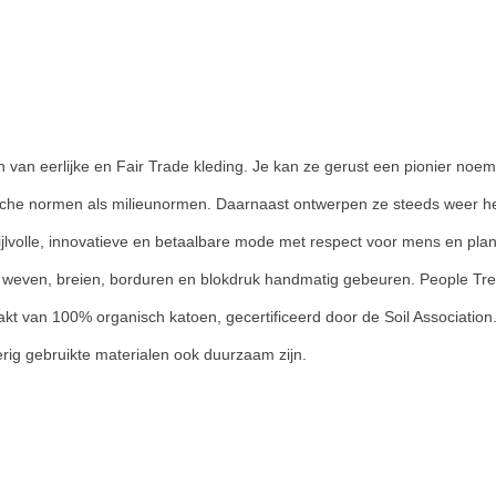
an eerlijke en Fair Trade kleding. Je kan ze gerust een pionier noeme
ische normen als milieunormen. Daarnaast ontwerpen ze steeds weer hele 
ijlvolle, innovatieve en betaalbare mode met respect voor mens en planee
t weven, breien, borduren en blokdruk handmatig gebeuren. People Tree
kt van 100% organisch katoen, gecertificeerd door de Soil Association
erig gebruikte materialen ook duurzaam zijn.