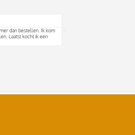
Bram Arends





mer dan bestellen. Ik kom
Mooie duurzame merken en behul
len. Laatst kocht ik een