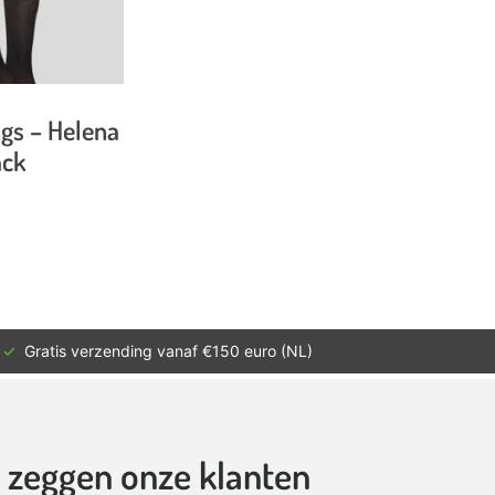
gs – Helena
ack
✓
Gratis verzending vanaf €150 euro (NL)
t zeggen onze klanten