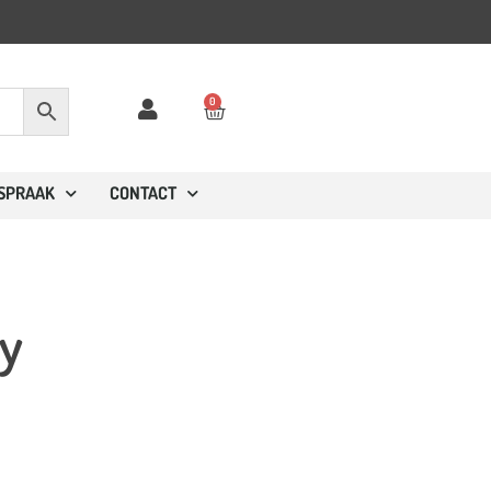
0
FSPRAAK
CONTACT
vy