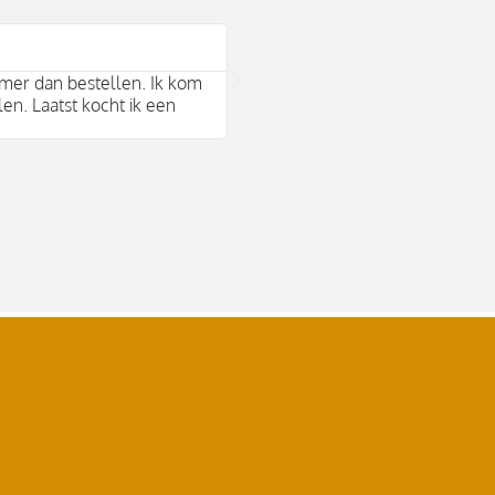
Bram Arends





mer dan bestellen. Ik kom
Mooie duurzame merken en behul
len. Laatst kocht ik een