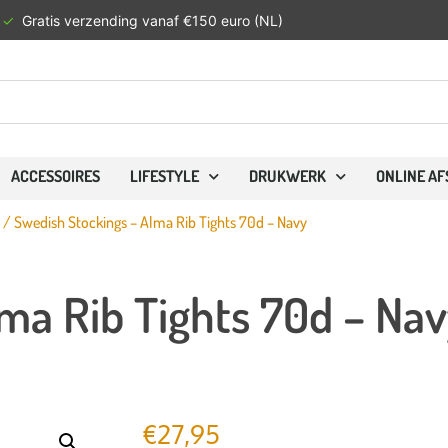
✓
Gratis verzending vanaf €150 euro (NL)
ACCESSOIRES
LIFESTYLE
DRUKWERK
ONLINE A
/ Swedish Stockings – Alma Rib Tights 70d – Navy
ma Rib Tights 70d – Na
€
27,95