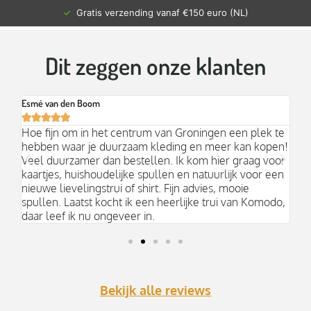
✓
Gratis verzending vanaf €150 euro (NL)
Dit zeggen onze klanten
Esmé van den Boom
Br






an
Hoe fijn om in het centrum van Groningen een plek te
Mo
hebben waar je duurzaam kleding en meer kan kopen!
Ni
k;
Veel duurzamer dan bestellen. Ik kom hier graag voor
aa
kaartjes, huishoudelijke spullen en natuurlijk voor een
nieuwe lievelingstrui of shirt. Fijn advies, mooie
spullen. Laatst kocht ik een heerlijke trui van Komodo,
daar leef ik nu ongeveer in.
Bekijk alle reviews