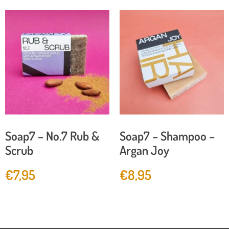
Soap7 – No.7 Rub &
Soap7 – Shampoo –
Scrub
Argan Joy
€
7,95
€
8,95