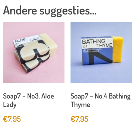
Andere suggesties…
Soap7 – No3. Aloe
Soap7 – No.4 Bathing
Lady
Thyme
€
7,95
€
7,95