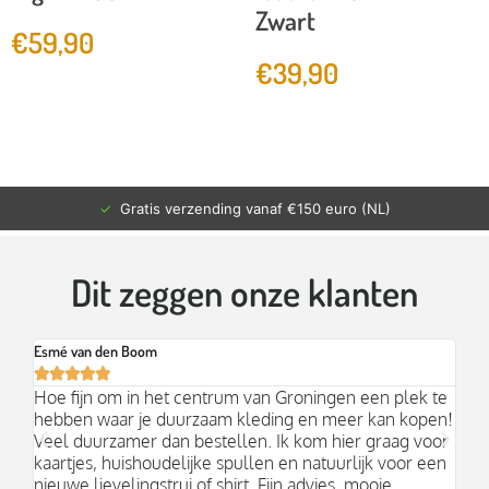
Zwart
€
59,90
€
39,90
✓
Gratis verzending vanaf €150 euro (NL)
Dit zeggen onze klanten
Esmé van den Boom
Br






an
Hoe fijn om in het centrum van Groningen een plek te
Mo
hebben waar je duurzaam kleding en meer kan kopen!
Ni
k;
Veel duurzamer dan bestellen. Ik kom hier graag voor
aa
kaartjes, huishoudelijke spullen en natuurlijk voor een
nieuwe lievelingstrui of shirt. Fijn advies, mooie