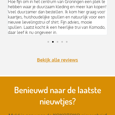
an
Hoe fijn om in het centrum van Groningen een plek te
Mo
hebben waar je duurzaam kleding en meer kan kopen!
Ni
k;
Veel duurzamer dan bestellen. Ik kom hier graag voor
aa
kaartjes, huishoudelijke spullen en natuurlijk voor een
nieuwe lievelingstrui of shirt. Fijn advies, mooie
spullen. Laatst kocht ik een heerlijke trui van Komodo,
daar leef ik nu ongeveer in.
Bekijk alle reviews
Benieuwd naar de laatste
nieuwtjes?