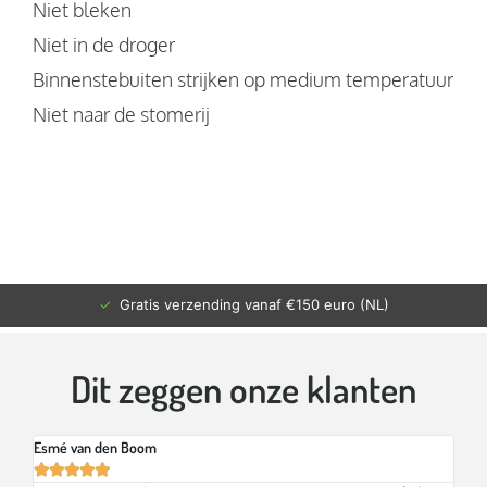
Niet bleken
Niet in de droger
Binnenstebuiten strijken op medium temperatuur
Niet naar de stomerij
✓
Gratis verzending vanaf €150 euro (NL)
Dit zeggen onze klanten
Esmé van den Boom
Br





