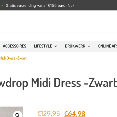
✓
Gratis verzending vanaf €150 euro (NL)
ACCESSOIRES
LIFESTYLE
DRUKWERK
ONLINE A
Midi Dress -Zwart
wdrop Midi Dress -Zwar
€
129,95
€
64,98