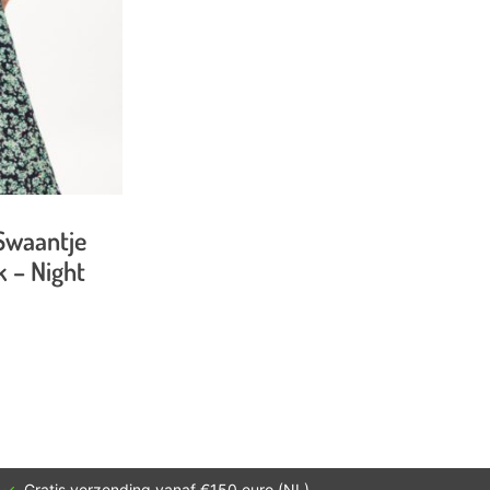
Swaantje
k – Night
✓
Gratis verzending vanaf €150 euro (NL)