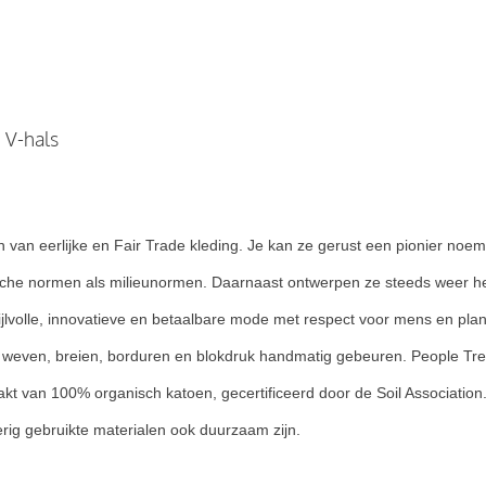
, V-hals
an eerlijke en Fair Trade kleding. Je kan ze gerust een pionier noeme
ische normen als milieunormen. Daarnaast ontwerpen ze steeds weer hele 
ijlvolle, innovatieve en betaalbare mode met respect voor mens en planee
t weven, breien, borduren en blokdruk handmatig gebeuren. People Tree
kt van 100% organisch katoen, gecertificeerd door de Soil Association
erig gebruikte materialen ook duurzaam zijn.