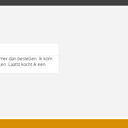
Bram Arends





mer dan bestellen. Ik kom
Mooie duurzame merken en behul
len. Laatst kocht ik een