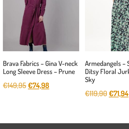
Brava Fabrics – Gina V-neck
Armedangels – 
Long Sleeve Dress – Prune
Ditsy Floral Jur
Sky
€
149,95
€
74,98
€
119,90
€
71,94