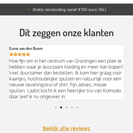
✓
Gratis verzending vanaf €150 euro (NL)
Dit zeggen onze klanten
Esmé van den Boom
Br






an
Hoe fijn om in het centrum van Groningen een plek te
Mo
hebben waar je duurzaam kleding en meer kan kopen!
Ni
k;
Veel duurzamer dan bestellen. Ik kom hier graag voor
aa
kaartjes, huishoudelijke spullen en natuurlijk voor een
nieuwe lievelingstrui of shirt. Fijn advies, mooie
spullen. Laatst kocht ik een heerlijke trui van Komodo,
daar leef ik nu ongeveer in.
Bekijk alle reviews