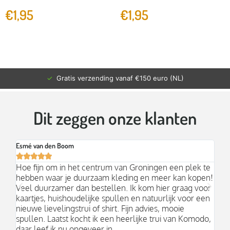
€
1,95
€
1,95
✓
Gratis verzending vanaf €150 euro (NL)
Dit zeggen onze klanten
Esmé van den Boom
Br






an
Hoe fijn om in het centrum van Groningen een plek te
Mo
hebben waar je duurzaam kleding en meer kan kopen!
Ni
k;
Veel duurzamer dan bestellen. Ik kom hier graag voor
aa
kaartjes, huishoudelijke spullen en natuurlijk voor een
nieuwe lievelingstrui of shirt. Fijn advies, mooie
spullen. Laatst kocht ik een heerlijke trui van Komodo,
daar leef ik nu ongeveer in.