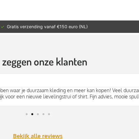
✓
Gratis verzending vanaf €150 euro (NL)
t zeggen onze klanten
bben waar je duurzaam kleding en meer kan kopen! Veel duurza
jk voor een nieuwe lievelingstrui of shirt. Fijn advies, mooie spul
Bekijk alle reviews