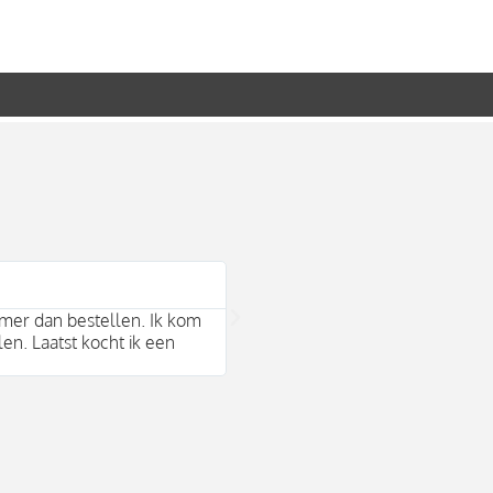
Bram Arends





mer dan bestellen. Ik kom
Mooie duurzame merken en behul
len. Laatst kocht ik een