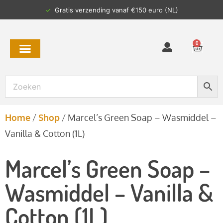
✓
Gratis verzending vanaf €150 euro (NL)
0
Home
/
Shop
/
Marcel’s Green Soap – Wasmiddel –
Vanilla & Cotton (1L)
Marcel’s Green Soap –
Wasmiddel – Vanilla &
Cotton (1L)