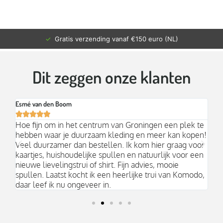
✓
Gratis verzending vanaf €150 euro (NL)
Dit zeggen onze klanten
Esmé van den Boom
Br






an
Hoe fijn om in het centrum van Groningen een plek te
Mo
hebben waar je duurzaam kleding en meer kan kopen!
Ni
k;
Veel duurzamer dan bestellen. Ik kom hier graag voor
aa
kaartjes, huishoudelijke spullen en natuurlijk voor een
nieuwe lievelingstrui of shirt. Fijn advies, mooie
spullen. Laatst kocht ik een heerlijke trui van Komodo,
daar leef ik nu ongeveer in.