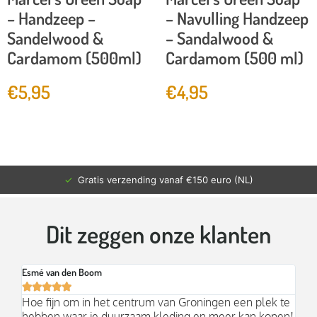
– Handzeep –
– Navulling Handzeep
Sandelwood &
– Sandalwood &
Cardamom (500ml)
Cardamom (500 ml)
€
5,95
€
4,95
✓
Gratis verzending vanaf €150 euro (NL)
Dit zeggen onze klanten
Esmé van den Boom
Br






an
Hoe fijn om in het centrum van Groningen een plek te
Mo
hebben waar je duurzaam kleding en meer kan kopen!
Ni