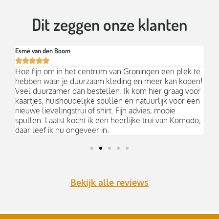
Dit zeggen onze klanten
Esmé van den Boom
Br






an
Hoe fijn om in het centrum van Groningen een plek te
Mo
hebben waar je duurzaam kleding en meer kan kopen!
Ni
k;
Veel duurzamer dan bestellen. Ik kom hier graag voor
aa
kaartjes, huishoudelijke spullen en natuurlijk voor een
nieuwe lievelingstrui of shirt. Fijn advies, mooie
spullen. Laatst kocht ik een heerlijke trui van Komodo,
daar leef ik nu ongeveer in.
Bekijk alle reviews