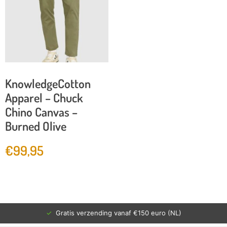
KnowledgeCotton
Apparel – Chuck
Chino Canvas –
Burned Olive
€
99,95
✓
Gratis verzending vanaf €150 euro (NL)