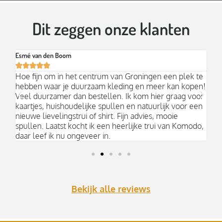
Dit zeggen onze klanten
Esmé van den Boom
Br






an
Hoe fijn om in het centrum van Groningen een plek te
Mo
hebben waar je duurzaam kleding en meer kan kopen!
Ni
k;
Veel duurzamer dan bestellen. Ik kom hier graag voor
aa
kaartjes, huishoudelijke spullen en natuurlijk voor een
nieuwe lievelingstrui of shirt. Fijn advies, mooie
spullen. Laatst kocht ik een heerlijke trui van Komodo,
daar leef ik nu ongeveer in.
Bekijk alle reviews