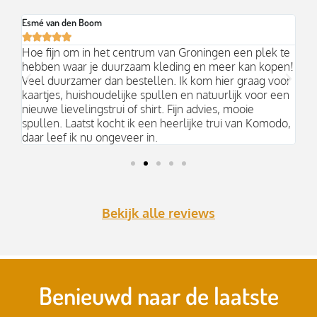
Esmé van den Boom
Br






an
Hoe fijn om in het centrum van Groningen een plek te
Mo
hebben waar je duurzaam kleding en meer kan kopen!
Ni
k;
Veel duurzamer dan bestellen. Ik kom hier graag voor
aa
kaartjes, huishoudelijke spullen en natuurlijk voor een
nieuwe lievelingstrui of shirt. Fijn advies, mooie
spullen. Laatst kocht ik een heerlijke trui van Komodo,
daar leef ik nu ongeveer in.
Bekijk alle reviews
Benieuwd naar de laatste