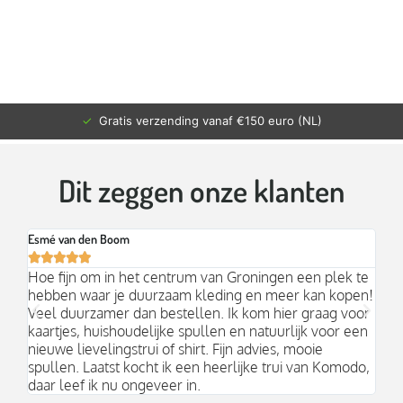
✓
Gratis verzending vanaf €150 euro (NL)
Dit zeggen onze klanten
Esmé van den Boom
Br






an
Hoe fijn om in het centrum van Groningen een plek te
Mo
hebben waar je duurzaam kleding en meer kan kopen!
Ni
k;
Veel duurzamer dan bestellen. Ik kom hier graag voor
aa
kaartjes, huishoudelijke spullen en natuurlijk voor een
nieuwe lievelingstrui of shirt. Fijn advies, mooie
spullen. Laatst kocht ik een heerlijke trui van Komodo,
daar leef ik nu ongeveer in.