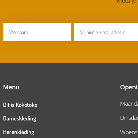
Meld je
Menu
Openi
Maandag
Dit is Kokotoko
Dameskleding
Dinsdag
Herenkleding
Woensd