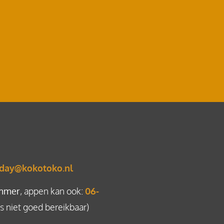
day@kokotoko.nl
mmer
, appen kan ook:
06-
 niet goed bereikbaar)