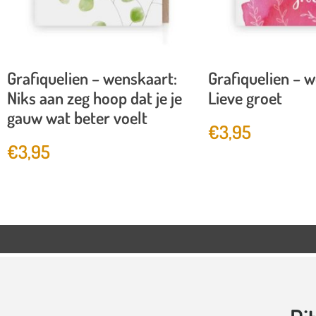
Grafiquelien – wenskaart:
Grafiquelien – 
Niks aan zeg hoop dat je je
Lieve groet
gauw wat beter voelt
€
3,95
€
3,95