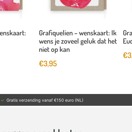
wenskaart:
Grafiquelien – wenskaart: Ik
Gra
wens je zoveel geluk dat het
Euc
niet op kan
€
3
€
3,95
✓
Gratis verzending vanaf €150 euro (NL)