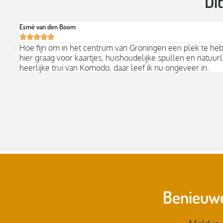
Di
Esmé van den Boom





Hoe fijn om in het centrum van Groningen een plek te he
hier graag voor kaartjes, huishoudelijke spullen en natuurli
heerlijke trui van Komodo, daar leef ik nu ongeveer in.
Benieuwd