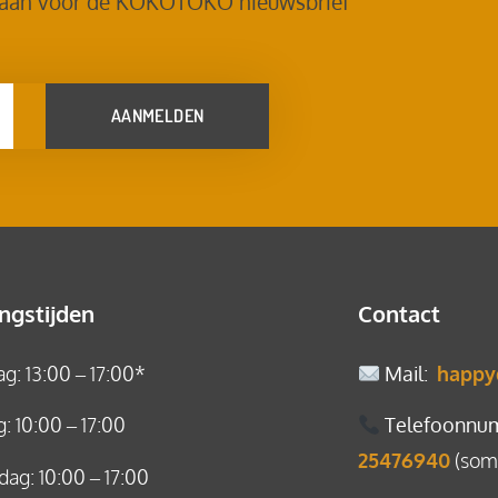
 aan voor de KOKOTOKO nieuwsbrief
AANMELDEN
ngstijden
Contact
: 13:00 – 17:00*
Mail
:
happy
: 10:00 – 17:00
Telefoonnu
25476940
(soms
ag: 10:00 – 17:00