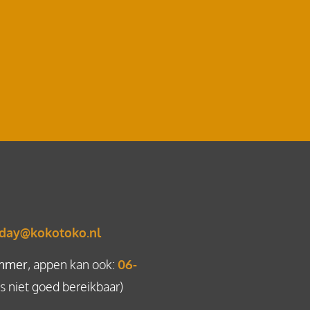
day@kokotoko.nl
mmer
, appen kan ook:
06-
 niet goed bereikbaar)