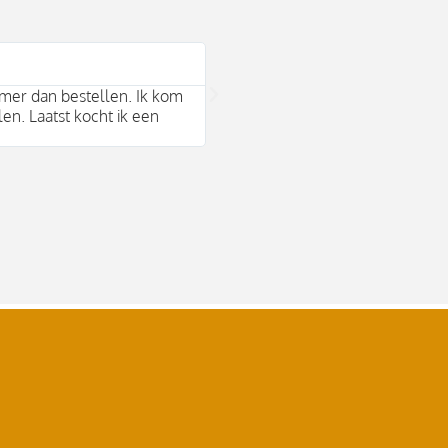
Bram Arends





mer dan bestellen. Ik kom
Mooie duurzame merken en behul
len. Laatst kocht ik een