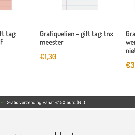
ft tag:
Grafiquelien – gift tag: tnx
Gra
f
meester
wen
nie
€
1,30
€
3
✓
Gratis verzending vanaf €150 euro (NL)