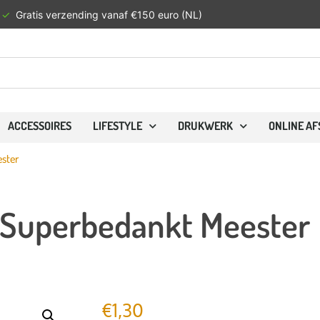
✓
Gratis verzending vanaf €150 euro (NL)
ACCESSOIRES
LIFESTYLE
DRUKWERK
ONLINE A
ester
g: Superbedankt Meester
€
1,30