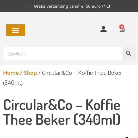
✓
Gratis verzending vanaf €150 euro (NL)
0
Home
/
Shop
/
Circular&Co – Koffie Thee Beker
(340ml)
Circular&Co – Koffie
Thee Beker (340ml)