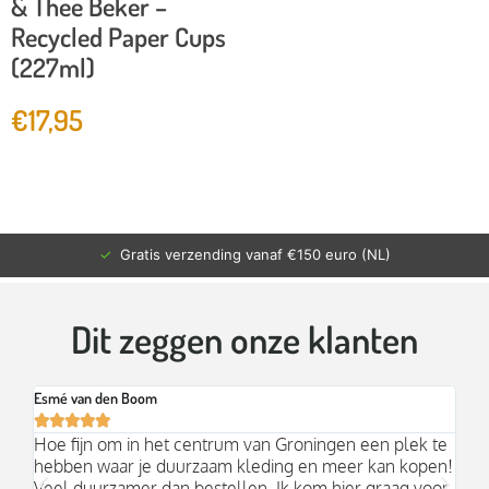
& Thee Beker –
Recycled Paper Cups
(227ml)
€
17,95
✓
Gratis verzending vanaf €150 euro (NL)
Dit zeggen onze klanten
Esmé van den Boom
Br






an
Hoe fijn om in het centrum van Groningen een plek te
Mo
hebben waar je duurzaam kleding en meer kan kopen!
Ni
k;
Veel duurzamer dan bestellen. Ik kom hier graag voor
aa