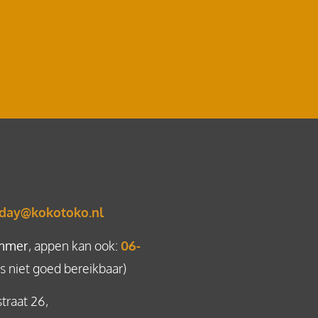
day@kokotoko.nl
mmer
, appen kan ook:
06-
 niet goed bereikbaar)
straat 26,