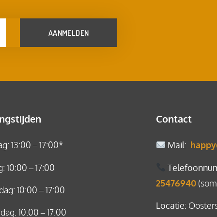
AANMELDEN
ngstijden
Contact
: 13:00 – 17:00*
Mail
:
happy
: 10:00 – 17:00
Telefoonnu
25476940
(soms
ag: 10:00 – 17:00
Locatie
: Ooster
ag: 10:00 – 17:00