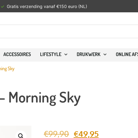
ding vanaf €150 euro (NL)
ACCESSOIRES
LIFESTYLE
DRUKWERK
ONLINE A
ning Sky
 – Morning Sky
€
99,90
€
49,95