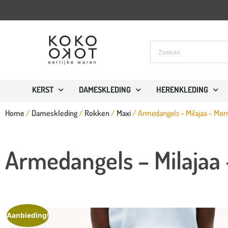
✓
Gratis verzen
KERST
DAMESKLEDING
HERENKLEDING
Home
/
Dameskleding
/
Rokken
/
Maxi
/ Armedangels – Milajaa – Mor
Armedangels – Milajaa
Aanbieding!