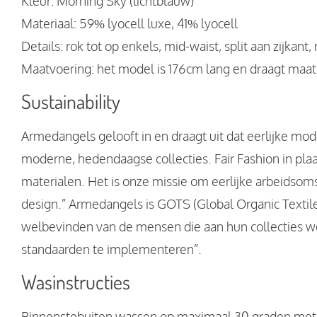
Kleur: Morning Sky (lichtblauw)
Materiaal: 59% lyocell luxe, 41% lyocell
Details: rok tot op enkels, mid-waist, split aan zijkant, 
Maatvoering: het model is 176cm lang en draagt maat
Sustainability
Armedangels gelooft in en draagt uit dat eerlijke mode 
moderne, hedendaagse collecties. Fair Fashion in pl
materialen. Het is onze missie om eerlijke arbeids
design.” Armedangels is GOTS (Global Organic Textile 
welbevinden van de mensen die aan hun collecties we
standaarden te implementeren”.
Wasinstructies
Binnenstebuiten wassen op maximaal 30 graden met 