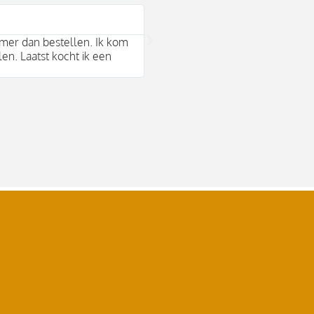
Bram Arends





mer dan bestellen. Ik kom
Mooie duurzame merken en behul
len. Laatst kocht ik een