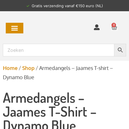
✓
Gratis verzending vanaf €150 euro (NL)
0
Home
/
Shop
/
Armedangels – Jaames T-shirt –
Dynamo Blue
Armedangels –
Jaames T-Shirt –
Dynamo Blue