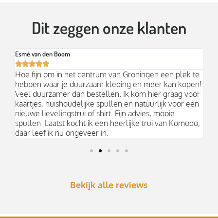
Dit zeggen onze klanten
Esmé van den Boom
Br






an
Hoe fijn om in het centrum van Groningen een plek te
Mo
hebben waar je duurzaam kleding en meer kan kopen!
Ni
k;
Veel duurzamer dan bestellen. Ik kom hier graag voor
aa
kaartjes, huishoudelijke spullen en natuurlijk voor een
nieuwe lievelingstrui of shirt. Fijn advies, mooie
spullen. Laatst kocht ik een heerlijke trui van Komodo,
daar leef ik nu ongeveer in.
Bekijk alle reviews