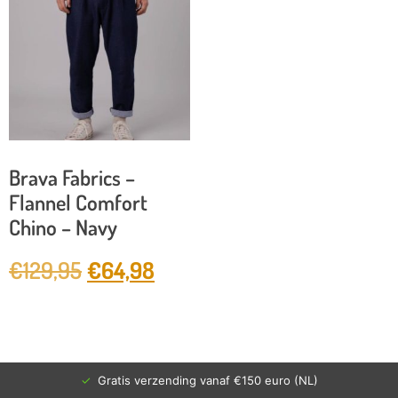
Brava Fabrics –
Flannel Comfort
Chino – Navy
€
129,95
€
64,98
✓
Gratis verzending vanaf €150 euro (NL)