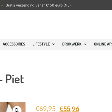
✓
Gratis verzending vanaf €150 euro (NL)
ACCESSOIRES
LIFESTYLE
DRUKWERK
ONLINE A
 Piet
€
69,95
€
55,96