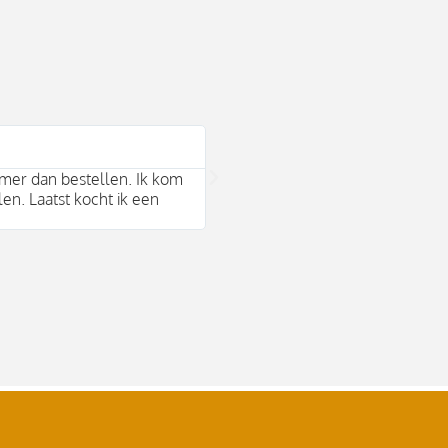
Bram Arends





mer dan bestellen. Ik kom
Mooie duurzame merken en behul
len. Laatst kocht ik een