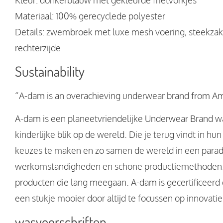
Kleur: donkerblauw met gekleurde frietvorkjes
Materiaal: 100% gerecyclede polyester
Details: zwembroek met luxe mesh voering, steekzakk
rechterzijde
Sustainability
“A-dam is an overachieving underwear brand from A
A-dam is een planeetvriendelijke Underwear Brand w
kinderlijke blik op de wereld. Die je terug vindt in 
keuzes te maken en zo samen de wereld in een paradi
werkomstandigheden en schone productiemethoden. 
producten die lang meegaan. A-dam is gecertificeer
een stukje mooier door altijd te focussen op innovatie
wasvoorschriften