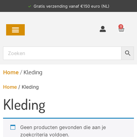
✓
Gratis verzending vanaf €150 euro (NL)
0
Home
/
Kleding
Home
/ Kleding
Kleding
Geen producten gevonden die aan je
zoekcriteria voldoen.