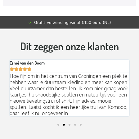
✓
Gratis verzending vanaf €150 euro (NL)
Dit zeggen onze klanten
Esmé van den Boom
Br






an
Hoe fijn om in het centrum van Groningen een plek te
Mo
hebben waar je duurzaam kleding en meer kan kopen!
Ni
k;
Veel duurzamer dan bestellen. Ik kom hier graag voor
aa
kaartjes, huishoudelijke spullen en natuurlijk voor een
nieuwe lievelingstrui of shirt. Fijn advies, mooie
spullen. Laatst kocht ik een heerlijke trui van Komodo,
daar leef ik nu ongeveer in.