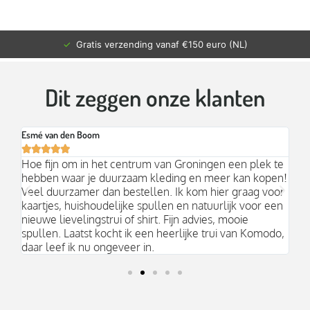
✓
Gratis verzending vanaf €150 euro (NL)
Dit zeggen onze klanten
Esmé van den Boom
Br






an
Hoe fijn om in het centrum van Groningen een plek te
Mo
hebben waar je duurzaam kleding en meer kan kopen!
Ni
k;
Veel duurzamer dan bestellen. Ik kom hier graag voor
aa
kaartjes, huishoudelijke spullen en natuurlijk voor een
nieuwe lievelingstrui of shirt. Fijn advies, mooie
spullen. Laatst kocht ik een heerlijke trui van Komodo,
daar leef ik nu ongeveer in.