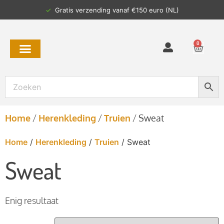
✓
Gratis verzending vanaf €150 euro (NL)
0
Home
/
Herenkleding
/
Truien
/
Sweat
Home
/
Herenkleding
/
Truien
/ Sweat
Sweat
Enig resultaat