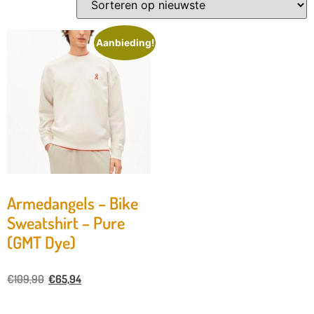
Aanbieding!
Armedangels – Bike
Sweatshirt – Pure
(GMT Dye)
€
109,90
€
65,94