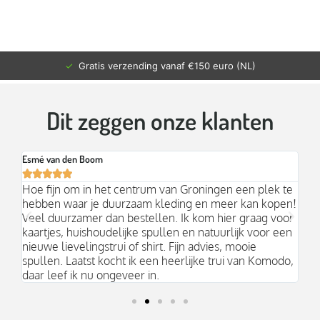
✓
Gratis verzending vanaf €150 euro (NL)
Dit zeggen onze klanten
Esmé van den Boom
Br






an
Hoe fijn om in het centrum van Groningen een plek te
Mo
hebben waar je duurzaam kleding en meer kan kopen!
Ni
k;
Veel duurzamer dan bestellen. Ik kom hier graag voor
aa
kaartjes, huishoudelijke spullen en natuurlijk voor een
nieuwe lievelingstrui of shirt. Fijn advies, mooie
spullen. Laatst kocht ik een heerlijke trui van Komodo,
daar leef ik nu ongeveer in.