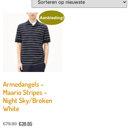
Aanbieding!
Armedangels –
Maario Stripes –
Night Sky/Broken
White
€
79,90
€
39,95