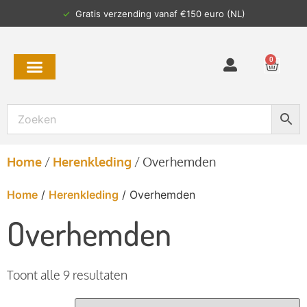
✓
Gratis verzending vanaf €150 euro (NL)
0
Home
/
Herenkleding
/
Overhemden
Home
/
Herenkleding
/ Overhemden
Overhemden
Toont alle 9 resultaten