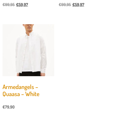
€
99,95
€
59,97
€
99,95
€
59,97
Armedangels –
Quaasa – White
€
79,90