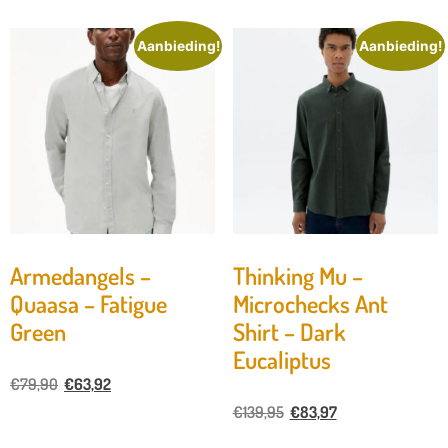
Aanbieding!
Aanbieding!
Armedangels –
Thinking Mu –
Quaasa – Fatigue
Microchecks Ant
Green
Shirt – Dark
Eucaliptus
€
79,90
€
63,92
€
139,95
€
83,97