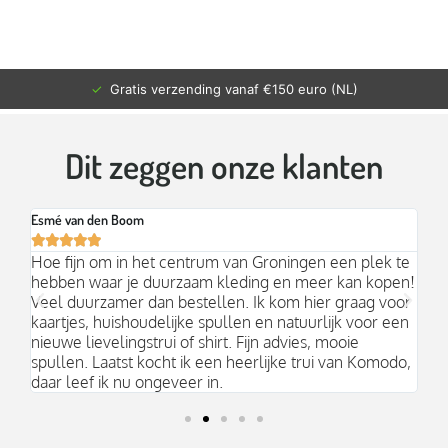
✓
Gratis verzending vanaf €150 euro (NL)
Dit zeggen onze klanten
Esmé van den Boom
Br






an
Hoe fijn om in het centrum van Groningen een plek te
Mo
hebben waar je duurzaam kleding en meer kan kopen!
Ni
k;
Veel duurzamer dan bestellen. Ik kom hier graag voor
aa
kaartjes, huishoudelijke spullen en natuurlijk voor een
nieuwe lievelingstrui of shirt. Fijn advies, mooie
spullen. Laatst kocht ik een heerlijke trui van Komodo,
daar leef ik nu ongeveer in.