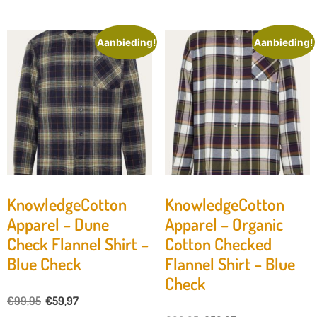
Aanbieding!
Aanbieding!
KnowledgeCotton
KnowledgeCotton
Apparel – Dune
Apparel – Organic
Check Flannel Shirt –
Cotton Checked
Blue Check
Flannel Shirt – Blue
Check
€
99,95
€
59,97