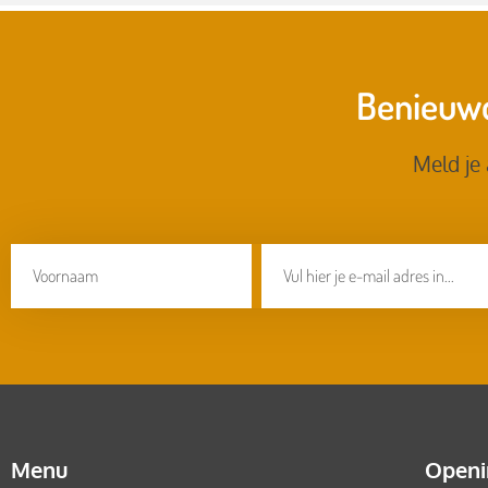
Benieuwd
Meld je
Menu
Openi