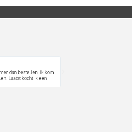
Bram Arends





mer dan bestellen. Ik kom
Mooie duurzame merken en behul
len. Laatst kocht ik een