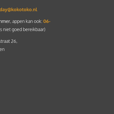
day@kokotoko.nl
mmer
, appen kan ook:
06-
 niet goed bereikbaar)
straat 26,
gen