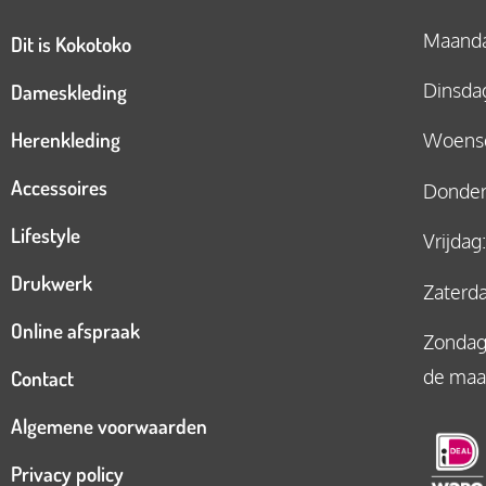
Maandag
Dit is Kokotoko
Dameskleding
Dinsdag
Herenkleding
Woensd
Accessoires
Donderd
Lifestyle
Vrijdag
Drukwerk
Zaterda
Online afspraak
Zondag:
Contact
de maa
Algemene voorwaarden
Privacy policy