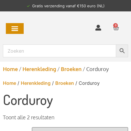
✓
Gratis verzending vanaf €150 euro (NL)
0
Home
/
Herenkleding
/
Broeken
/
Corduroy
Home
/
Herenkleding
/
Broeken
/ Corduroy
Corduroy
Toont alle 2 resultaten