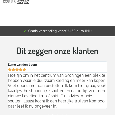
€
129,95
€
77,97
✓
Gratis verzending vanaf €150 euro (NL)
Dit zeggen onze klanten
Esmé van den Boom
Br






an
Hoe fijn om in het centrum van Groningen een plek te
Mo
hebben waar je duurzaam kleding en meer kan kopen!
Ni
k;
Veel duurzamer dan bestellen. Ik kom hier graag voor
aa
kaartjes, huishoudelijke spullen en natuurlijk voor een
nieuwe lievelingstrui of shirt. Fijn advies, mooie
spullen. Laatst kocht ik een heerlijke trui van Komodo,
daar leef ik nu ongeveer in.