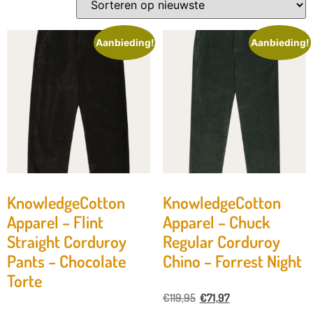
Aanbieding!
Aanbieding!
KnowledgeCotton
KnowledgeCotton
Apparel – Flint
Apparel – Chuck
Straight Corduroy
Regular Corduroy
Pants – Chocolate
Chino – Forrest Night
Torte
€
119,95
€
71,97