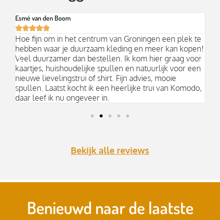
Esmé van den Boom
Br






an
Hoe fijn om in het centrum van Groningen een plek te
Mo
hebben waar je duurzaam kleding en meer kan kopen!
Ni
k;
Veel duurzamer dan bestellen. Ik kom hier graag voor
aa
kaartjes, huishoudelijke spullen en natuurlijk voor een
nieuwe lievelingstrui of shirt. Fijn advies, mooie
spullen. Laatst kocht ik een heerlijke trui van Komodo,
daar leef ik nu ongeveer in.
Bekijk alle reviews
Benieuwd naar de laatste