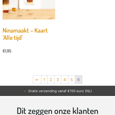
Ninamaakt – Kaart
‘Alle tijd’
€
1,95
←
1
2
3
4
5
6
✓
Gratis verzending vanaf €150 euro (NL)
Dit zeggen onze klanten