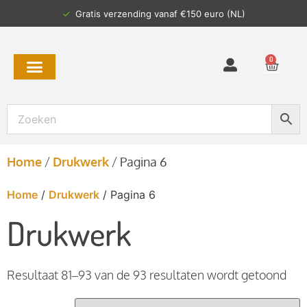
✓
Gratis verzending vanaf €150 euro (NL)
0
Home
/
Drukwerk
/
Pagina 6
Home
/
Drukwerk
/ Pagina 6
Drukwerk
Resultaat 81–93 van de 93 resultaten wordt getoond