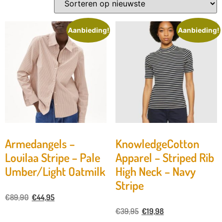
Aanbieding!
Aanbieding!
Armedangels –
KnowledgeCotton
Louilaa Stripe – Pale
Apparel – Striped Rib
Umber/Light Oatmilk
High Neck – Navy
Stripe
€
89,90
€
44,95
€
39,95
€
19,98