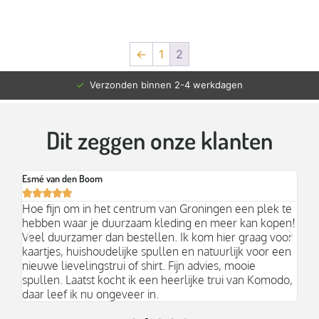
←
1
2
✓
Verzonden binnen 2-4 werkdagen
Dit zeggen onze klanten
Esmé van den Boom
Br






an
Hoe fijn om in het centrum van Groningen een plek te
Mo
hebben waar je duurzaam kleding en meer kan kopen!
Ni
k;
Veel duurzamer dan bestellen. Ik kom hier graag voor
aa
kaartjes, huishoudelijke spullen en natuurlijk voor een
nieuwe lievelingstrui of shirt. Fijn advies, mooie
spullen. Laatst kocht ik een heerlijke trui van Komodo,
daar leef ik nu ongeveer in.