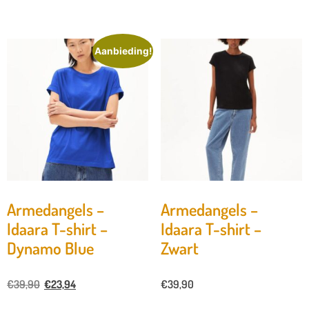
Aanbieding!
Armedangels –
Armedangels –
Idaara T-shirt –
Idaara T-shirt –
Dynamo Blue
Zwart
€
39,90
€
23,94
€
39,90