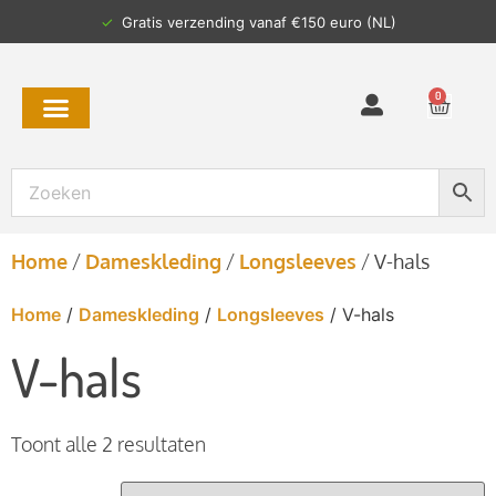
✓
Gratis verzending vanaf €150 euro (NL)
0
Home
/
Dameskleding
/
Longsleeves
/
V-hals
Home
/
Dameskleding
/
Longsleeves
/ V-hals
V-hals
Toont alle 2 resultaten