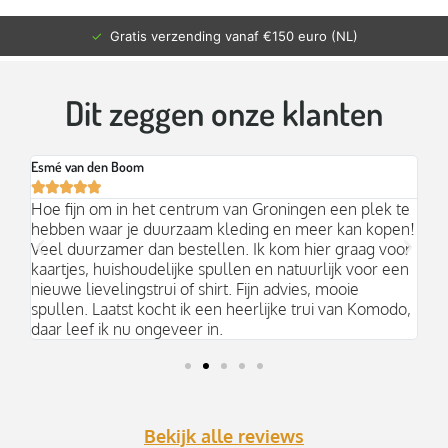
✓
Gratis verzending vanaf €150 euro (NL)
Dit zeggen onze klanten
Esmé van den Boom
Br






an
Hoe fijn om in het centrum van Groningen een plek te
Mo
hebben waar je duurzaam kleding en meer kan kopen!
Ni
k;
Veel duurzamer dan bestellen. Ik kom hier graag voor
aa
kaartjes, huishoudelijke spullen en natuurlijk voor een
nieuwe lievelingstrui of shirt. Fijn advies, mooie
spullen. Laatst kocht ik een heerlijke trui van Komodo,
daar leef ik nu ongeveer in.
Bekijk alle reviews