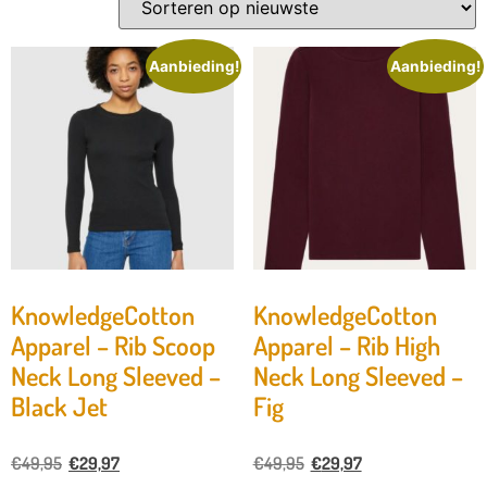
Aanbieding!
Aanbieding!
KnowledgeCotton
KnowledgeCotton
Apparel – Rib Scoop
Apparel – Rib High
Neck Long Sleeved –
Neck Long Sleeved –
Black Jet
Fig
€
49,95
€
29,97
€
49,95
€
29,97