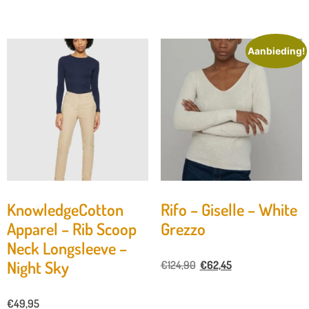
Aanbieding!
KnowledgeCotton
Rifo – Giselle – White
Apparel – Rib Scoop
Grezzo
Neck Longsleeve –
Night Sky
€
124,90
€
62,45
€
49,95