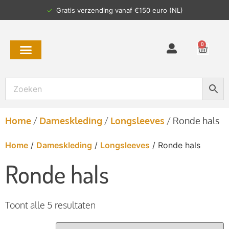
✓
Gratis verzending vanaf €150 euro (NL)
0
Home
/
Dameskleding
/
Longsleeves
/
Ronde hals
Home
/
Dameskleding
/
Longsleeves
/ Ronde hals
Ronde hals
Toont alle 5 resultaten