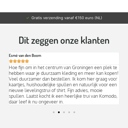
✓
Gratis verzending vanaf €150 euro (NL)
Dit zeggen onze klanten
Esmé van den Boom
Br






an
Hoe fijn om in het centrum van Groningen een plek te
Mo
hebben waar je duurzaam kleding en meer kan kopen!
Ni
k;
Veel duurzamer dan bestellen. Ik kom hier graag voor
aa
kaartjes, huishoudelijke spullen en natuurlijk voor een
nieuwe lievelingstrui of shirt. Fijn advies, mooie
spullen. Laatst kocht ik een heerlijke trui van Komodo,
daar leef ik nu ongeveer in.