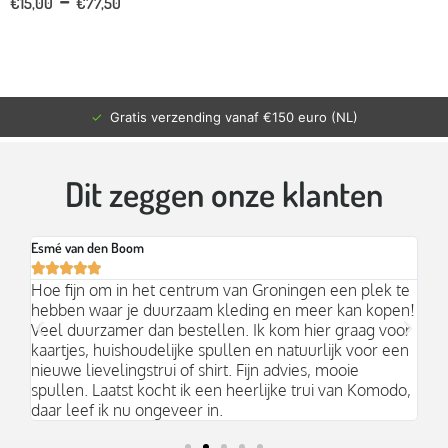
€
15,00
€
77,50
✓
Gratis verzending vanaf €150 euro (NL)
Dit zeggen onze klanten
Esmé van den Boom
Br






an
Hoe fijn om in het centrum van Groningen een plek te
Mo
hebben waar je duurzaam kleding en meer kan kopen!
Ni
k;
Veel duurzamer dan bestellen. Ik kom hier graag voor
aa
kaartjes, huishoudelijke spullen en natuurlijk voor een
nieuwe lievelingstrui of shirt. Fijn advies, mooie
spullen. Laatst kocht ik een heerlijke trui van Komodo,
daar leef ik nu ongeveer in.