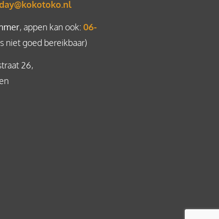
day@kokotoko.nl
mmer
, appen kan ook:
06-
 niet goed bereikbaar)
straat 26,
gen