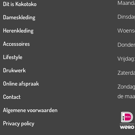
Maandag
Dit is Kokotoko
Dameskleding
Dinsdag
Herenkleding
Woensd
Accessoires
Donderd
Lifestyle
Vrijdag
Drukwerk
Zaterda
Online afspraak
Zondag:
Contact
de maa
Algemene voorwaarden
Privacy policy