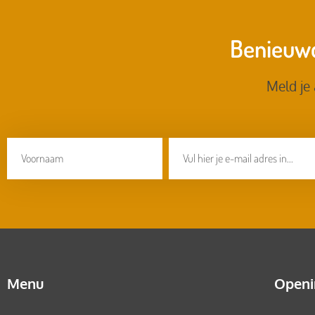
Benieuwd
Meld je
Menu
Openi