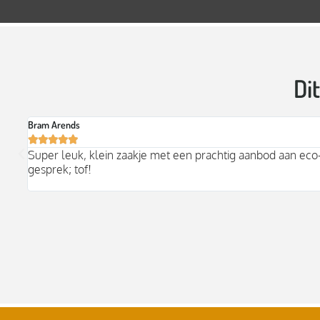
Di
Esmé van den Boom





Hoe fijn om in het centrum van Groningen een plek te he
hier graag voor kaartjes, huishoudelijke spullen en natuurli
heerlijke trui van Komodo, daar leef ik nu ongeveer in.