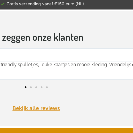
✓
Gratis verzending vanaf €150 euro (NL)
t zeggen onze klanten
bben waar je duurzaam kleding en meer kan kopen! Veel duurza
jk voor een nieuwe lievelingstrui of shirt. Fijn advies, mooie spul
Bekijk alle reviews